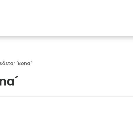
sõstar ´Bona´
na´