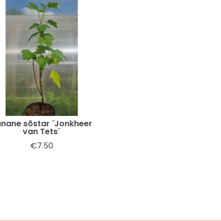
nane sõstar ´Jonkheer
van Tets´
€
7.50