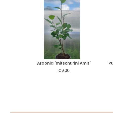
Aroonia ´mitschurini Amit´
Pu
€
9.00