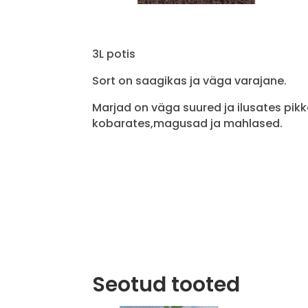
3L potis
Sort on saagikas ja väga varajane.
Marjad on väga suured ja ilusates pik
kobarates,magusad ja mahlased.
Seotud tooted