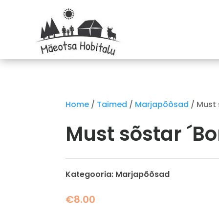
Home
/
Taimed
/
Marjapõõsad
/ Must 
Must sõstar ´Bo
Kategooria:
Marjapõõsad
€
8.00